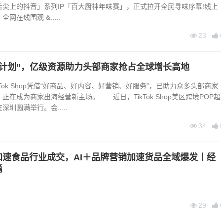
尖上的抖音」系列IP「百大厨神年味赛」，正式拉开全民寻味序幕!线上
网在线围观 &.....
23
P计划”，亿级资源助力头部商家抢占全球增长高地
ok Shop凭借“好商品、好内容、好营销、好服务”，已助力众多头部商家
正在成为商家出海经营新主场。 近日，TikTok Shop美区跨境POP超
圳圆满举行。会.....
34
加速食品行业成交，AI＋品牌营销加速货品全域爆发丨经
篇
29