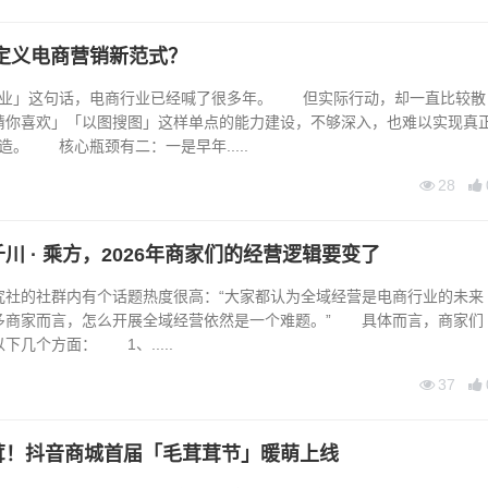
何定义电商营销新范式？
行业」这句话，电商行业已经喊了很多年。 但实际行动，却一直比较散
猜你喜欢」「以图搜图」这样单点的能力建设，不够深入，也难以实现真
改造。 核心瓶颈有二：一是早年.....
28
川 · 乘方，2026年商家们的经营逻辑要变了
的社群内有个话题热度很高：“大家都认为全域经营是电商行业的未来
多商家而言，怎么开展全域经营依然是一个难题。” 具体而言，商家们
下几个方面： 1、.....
37
茸！抖音商城首届「毛茸茸节」暖萌上线