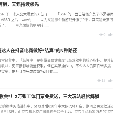
星营销，天猫持续领先
R 了，求人品大爆发的方法!」 「SSR 的卡面已经很完美了不需要
llip;抽到 VSSR 之后：wow!」 以为又是哪个新游戏开服了?不，其实是天猫的
了。 星光熠熠的明星阵.....
0
达人在抖音电商做好“结算”的N种路径
经营中，「结算率」是衡量交易健康度与经营效率的核心指标。提升
终收益，更直接影响流量获取。但在实际操作中，不少达人仍面临诸多挑
率、提升订单完成质量?如何做.....
12
歌会”！3万张工体门票免费送，三大玩法轻松解锁
动购物季火热进行中，紧随其后618年中大促也将开启，期间全民文娱活
5月15日，由京东与北京广播电视台联合主办、京东手机独家冠名的“京