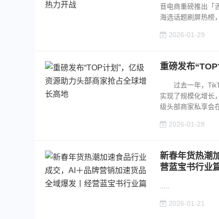
音电商重磅推出「舌
海选话题刷屏热榜，全
2026-01-29
重磅发布“TO
过去一年，TikT
实现了规模化增长，
级头部商家私享会在深
2026-01-28
新春年货热潮
营蓝宝书行业
.....
2026-01-21