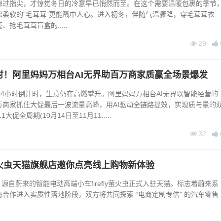
指尖，才惊觉冬日的冷意早已悄然而至。在这个需要温暖包裹的季节
松柔软的“毛茸茸”更能戳中人心。进入初冬，伴随气温骤降，穿毛茸茸衣
抢毛茸茸盲盒的.....
29
时！阿里妈妈万相台AI无界助百万商家质赢全场景爆发
4小时倒计时，生意仍在高燃攀升。阿里妈妈万相台AI无界以智能经营的
万商家抓住大促最后一波流量高峰，用AI驱动全链路提效，实现质与量的
促全周期(10月14日至11月11.....
32
fly萤火虫天猫旗舰店邀你点亮线上购物新体验
 源自蔚来的智能电动高端小车firefly萤火虫正式入驻天猫。标志着蔚来系
合作进入实质性落地阶段，双方将共同探索 “电商定制专供” 的汽车零售