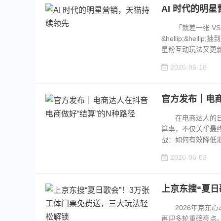
AI 时代的明
「就差一张 VSS
&hellip;&he
星粉互动玩法又更新
2026-06-18
官方发布｜电商
在电商达人的日常
算率，不仅关乎最
战：如何有效降低退货
2026-06-03
上京东搜“夏日
2026年京东心
再迎多轮重磅亮点。