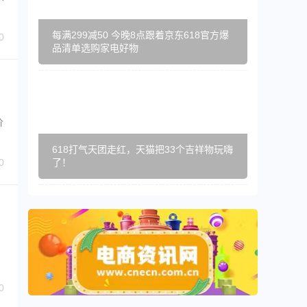
每满299减50 今晚8点跟着京东618官方爆
0
品清单选购家电好物
价
618打气天团走红，天猫把33个吉祥物玩嗨
0
了！
0