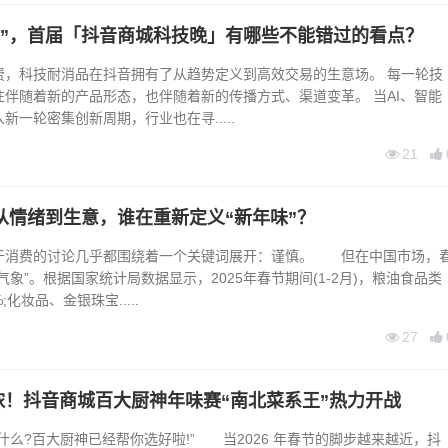
之年”，首届「抖音商城科技晚」有哪些不能错过的看点？
费，科技耐消品在抖音拥有了从趋势定义到高效交易的生意场。 每一轮技
伴随着新的产品形态，也伴随着新的传播方式、渠道变革。 当AI、智能
新一轮密集创新周期，行业也在寻.....
21
：从情绪到生意，谁在重新定义“新年味”？
费的讨论几乎都围绕着一个关键词展开：谨慎。 但在中国市场，
气象”。根据国家统计局数据显示，2025年春节期间(1-2月)，粮油食品类
;化妆品、金银珠宝.....
27
浓！抖音商城百大厨神年味赛“南北菜系王”热力开战
?百大厨神已经帮你选好啦!” 当2026 年春节的脚步越来越近，抖