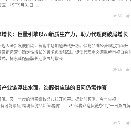
宣，将于5月31日.....
30
擎增长：巨量引擎以AI新质生产力，助力代理商破局增长
入全新发展阶段，营销市场加速迭代升级。伴随品牌经营理念持续升
量营销运营与确定性增长的诉求愈发强烈。促使代理商必须重新审视自身
式，探索适配品牌长期发展的增长.....
15
假产业链浮出水面，海豚供应链的旧问仍需作答
5日晚，又一年度的消费维权盛典拉开帷幕。据此前预测，今年央视
5晚会极有可能聚焦“跨境保健品监管漏洞”——从“保税仓造假链条”到“一日游白牌
51