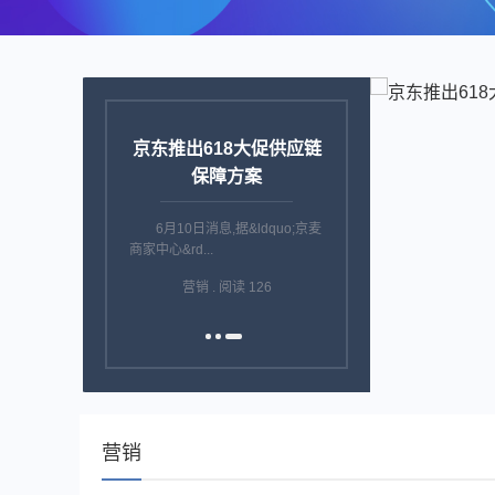
京东推出618大促供应链
保障方案
6月10日消息,据&ldquo;京麦
商家中心&rd...
营销 . 阅读 126
营销