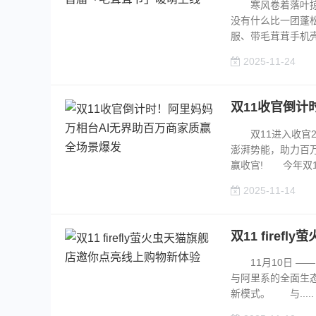
寒风卷着落叶掠过
没有什么比一团蓬
服、带毛茸茸手机壳、
2025-11-24
双11收官倒计
双11进入收官2
澎湃势能，助力百
赢收官! 今年双11大
2025-11-14
双11 fire
11月10日 ——
与阿里系的全面生态
新模式。 与.....