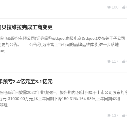
100
司贝拉维拉完成工商变更
商股份有限公司(证券简称&ldquo;南极电商&rdquo;)发布关于子公司
变更的公告。 公告称,为丰富上市公司的品牌运维体系,进一步落地
;....
117
年预亏2.4亿元至3.1亿元
电商近日披露2022年业绩预告。报告期内,预计归属于上市公司股东的
万元-31000.00万元,比上年同期下降150.31%-164.98%,上年同期盈利
经....
137