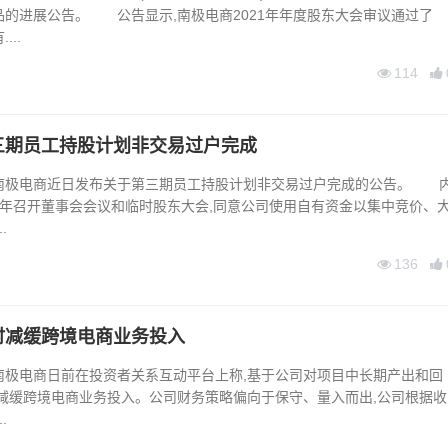
品的进展公告。 公告显示,南极电商2021年年度股东大会审议通过了
..
114
三期员工持股计划非交易过户完成
南极电商近日发布关于第三期员工持股计划非交易过户完成的公告。 
18年召开董事会会议和临时股东大会,同意公司使用自有资金以集中竞价、
.
136
时减缓跨境电商业务投入
南极电商日前在投资者关系互动平台上称,基于公司对项目中长期产出和回
时减缓跨境电商业务投入。公司财务策略偏向于保守、量入而出,公司根据收
.