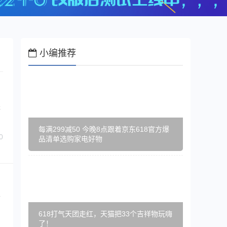
小编推荐
朱
每满299减50 今晚8点跟着京东618官方爆
0
品清单选购家电好物
首
618打气天团走红，天猫把33个吉祥物玩嗨
了！