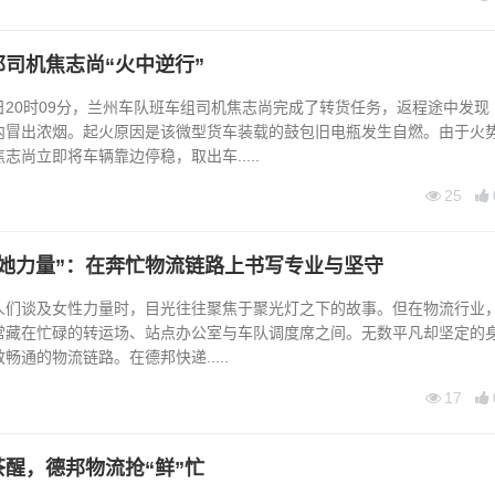
司机焦志尚“火中逆行”
日20时09分，兰州车队班车组司机焦志尚完成了转货任务，返程途中发现
内冒出浓烟。起火原因是该微型货车装载的鼓包旧电瓶发生自燃。由于火
志尚立即将车辆靠边停稳，取出车.....
25
“她力量”：在奔忙物流链路上书写专业与坚守
谈及女性力量时，目光往往聚焦于聚光灯之下的故事。但在物流行业
常藏在忙碌的转运场、站点办公室与车队调度席之间。无数平凡却坚定的
畅通的物流链路。在德邦快递.....
17
茶醒，德邦物流抢“鲜”忙