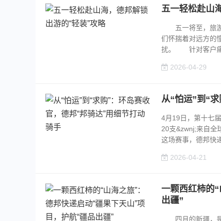
五一轻松赴山海
五一将至，旅游市
们怀揣着对远方的
扰。 针对客户痛点
2026-04-29
从“怕运”到“
4月19日，第十七
20支&zwnj;
这场赛事，德邦快递也
2026-04-21
一颗西红柿的“
出疆”
四月的新疆，是被