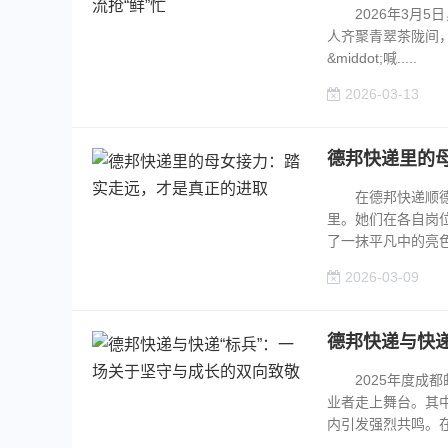
2026年3月5
人齐聚青翠茶陇间，
&middot;喊.....
2026-03-13
德邦快递里的
​在德邦快递顺德
里。她们在各自岗
了一抹平凡中的亮色。
2026-03-09
德邦快递与快
2025年度成都
业者走上舞台。其
内引发强烈共鸣。在高