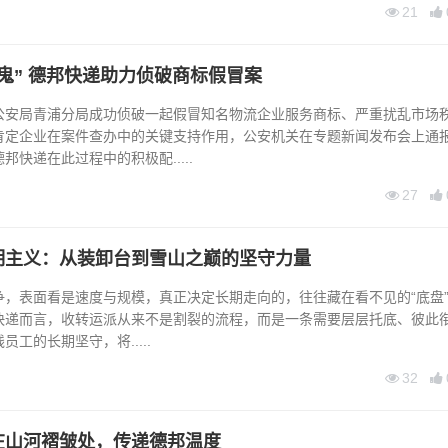
21
鬼” 德邦快递助力侦破商标假冒案
局青浦分局成功侦破一起假冒知名物流企业服务商标、严重扰乱市场
肯定企业在案件查办中的关键支持作用，公安机关在专题新闻发布会上通
快递在此过程中的积极配.....
27
期主义：从装卸台到雪山之巅的坚守力量
表面看是速度与规模，真正决定长期走向的，往往藏在看不见的“底盘
递而言，收转运派从来不是割裂的流程，而是一条需要层层托底、彼此
工的长期坚守，将.....
32
在山河褶皱处，传递德邦温度