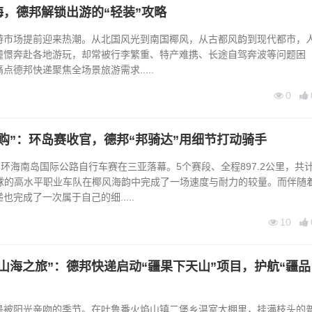
，德邦解锁出游的“轻装”攻略
场提前迎来热潮。从北国风光到南国椰风，从古都风韵到现代都市，
憧憬奔赴各地游玩，却常被行李繁重、特产难携、长途自驾奔波等问题困
德邦快递聚焦全场景旅游需求.....
0
求购”：环岛赛收官，德邦“邦骑达”用细节打动骑手
届环海南岛国际公路自行车赛在三亚落幕。5个赛段、全程897.2公里，共
来自全球的高水平职业车队在椰风海韵中完成了一场速度与耐力的较量。而伴随
完成了一次属于自己的细.....
10
山海之旅”：德邦快递启动“疆果下天山”项目，护航“疆品
阳光亲吻的季节。在吐鲁番火焰山镇二堡乡温室大棚里，挂满枝头的