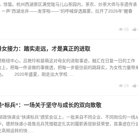
日，惊蛰。杭州西湖景区满觉陇马儿山茶园内，茶农、炒茶大师与非遗传承
一声“西湖龙井——发芽啦——”的呼喊穿透晨雾，拉开了2026年“醒春
26
母女接力：踏实走远，才是真正的进取
枢纽中心，吕艳玲和苗萌这对母女的进取事迹，融汇在日复一日的工作
位上，把每一件该做的事做透，把每一步能往前的路踩实，为女性力量带
 2020年盛夏，刚走出大学校.....
24
递“标兵”：一场关于坚守与成长的双向致敬
邮政快递业“快递标兵”颁奖会议上，一批来自不同企业、不同岗位的一线
中，德邦快递小哥詹兆兵凭借稳定扎实的履职表现斩获荣誉，其事迹在行
频运转的快.....