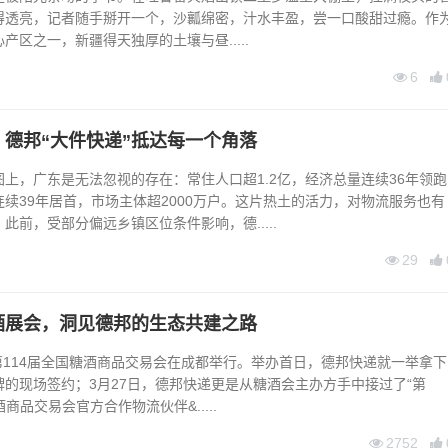
得透亮，记者随手掰开一个，沙瓤绵密，汁水丰盈，尝一口酸甜过瘾。作
产区之一，新疆得天独厚的土壤与昼.....
6
德邦“大件快递”抵达每一个角落
，广东是无法忽视的存在：常住人口超1.2亿，经济总量连续36年领跑
续39年居首，市场主体超2000万户。这片热土的活力，对物流服务也有
前，受部分偏远乡镇区位条件影响，德.....
29
酒展会，洞见德邦的生态共建之路
，第114届全国糖酒商品交易会在成都举行。举办首日，德邦快递就一举拿下
的现场签约；3月27日，德邦快递更是从糖酒会主办方手中接过了“第
酒商品交易会官方合作物流伙伴&.....
2752