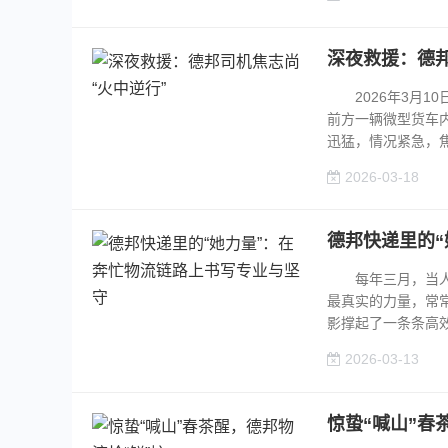
深夜救援：德邦
2026年3月10
前方一辆微型货车
迅猛，情况紧急，焦
2026-03-18
德邦快递里的
每年三月，当人们
最真实的力量，常
影撑起了一条条高效
2026-03-13
惊蛰“喊山”春