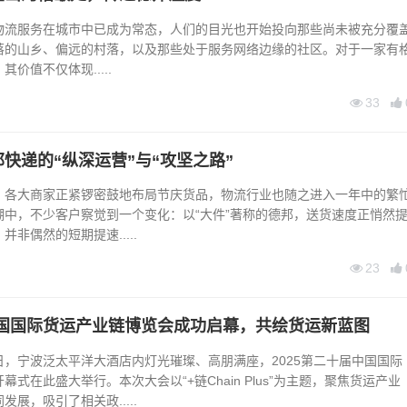
服务在城市中已成为常态，人们的目光也开始投向那些尚未被充分覆
落的山乡、偏远的村落，以及那些处于服务网络边缘的社区。对于一家有
价值不仅体现.....
33
快递的“纵深运营”与“攻坚之路”
大商家正紧锣密鼓地布局节庆货品，物流行业也随之进入一年中的繁
潮中，不少客户察觉到一个变化：以“大件”著称的德邦，送货速度正悄然
非偶然的短期提速.....
23
届中国国际货运产业链博览会成功启幕，共绘货运新蓝图
日，宁波泛太平洋大酒店内灯光璀璨、高朋满座，2025第二十届中国国际
式在此盛大举行。本次大会以“+链Chain Plus”为主题，聚焦货运产业
展，吸引了相关政.....