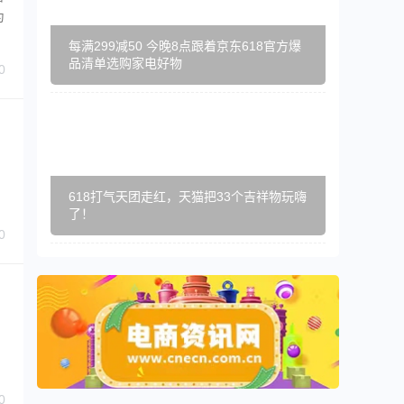
为
每满299减50 今晚8点跟着京东618官方爆
品清单选购家电好物
0
618打气天团走红，天猫把33个吉祥物玩嗨
了！
0
0