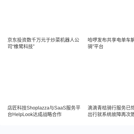
京东投资数千万元于炒菜机器人公
哈啰发布共享电单车解
司“橡鹭科技”
骑”平台
店匠科技Shoplazza与SaaS服务平
滴滴青桔骑行服务已恢
台HelpLook达成战略合作
出行就系统故障再次