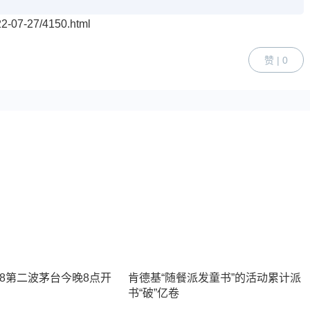
-07-27/4150.html
赞 | 0
18第二波茅台今晚8点开
肯德基“随餐派发童书”的活动累计派
书“破”亿卷