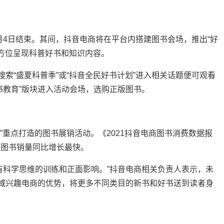
月4日结束。其间，抖音电商将在平台内搭建图书会场，推出“好
全方位呈现科普好书和知识内容。
索“盛夏科普季”或“抖音全民好书计划”进入相关话题便可观看
书教育”版块进入活动会场，选购正版图书。
重点打造的图书展销活动。《2021抖音电商图书消费数据报
类图书销量同比增长最快。
科学思维的训练和正面影响。”抖音电商相关负责人表示，未
全域兴趣电商的优势，将更多不同类目的新书和好书送到读者身