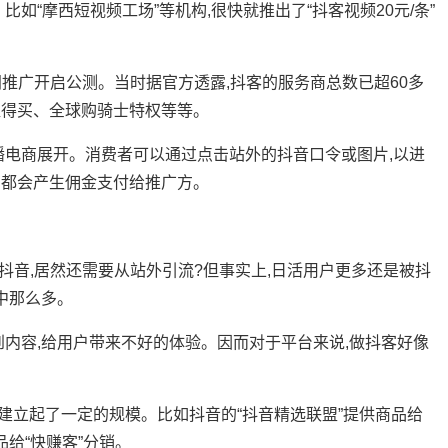
“摩西短视频工场”等机构,很快就推出了“抖客视频20元/条”
推广开启公测。当时据官方透露,抖客的服务商总数已超60多
值得买、全球购骑士特权等等。
电商展开。消费者可以通过点击站外的抖音口令或图片,以进
为都会产生佣金支付给推广方。
音,居然还需要从站外引流?但事实上,日活用户更多还是被抖
中那么多。
容,给用户带来不好的体验。因而对于平台来说,做抖客好像
建立起了一定的规模。比如抖音的“抖音精选联盟”提供商品给
品给“快赚客”分销。