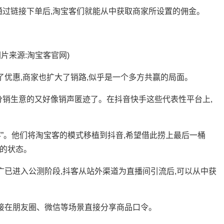
过链接下单后,淘宝客们就能从中获取商家所设置的佣金。
来源:淘宝客官网)
优惠,商家也扩大了销路,似乎是一个多方共赢的局面。
销生意的又好像销声匿迹了。在抖音快手这些代表性平台上,
客”。他们将淘宝客的模式移植到抖音,希望借此捞上最后一桶
火的状态。
广已进入公测阶段,抖客从站外渠道为直播间引流后,可以从中获
接在朋友圈、微信等场景直接分享商品口令。