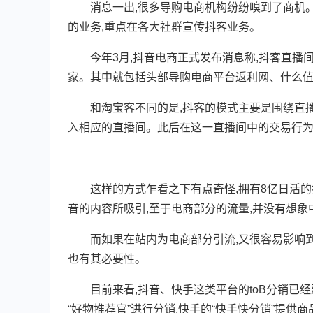
消息一出,很多导购电商机构纷纷嗅到了商机。比如
的业务,重点在各大社群宣传抖客业务。
今年3月,抖音电商正式发布消息称,抖客直播间
家。其中就包括头部导购电商平台返利网、什么
和淘宝客不同的是,抖客的模式主要是围绕直播
入相应的直播间。此后在这一直播间中的交易行
这样的方式乍看之下有点奇怪,拥有8亿日活的抖
音的内容所吸引,至于电商部分的流量,并没有想象
而如果在站内为电商部分引流,又很容易影响到内
也有其必要性。
目前来看,抖音、快手这类平台的toB分销已经
“好物推荐官”进行分销,快手的“快手快分销”提供商