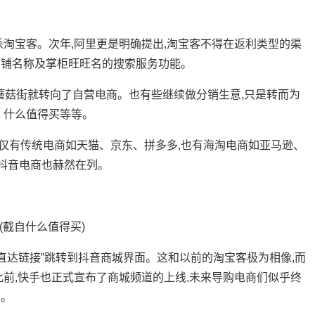
宝客。次年,阿里更是明确提出,淘宝客不得在返利类型的渠
店铺名称及掌柜旺旺名的搜索服务功能。
蘑菇街就转向了自营电商。也有些继续做分销生意,只是转而为
、什么值得买等等。
不仅有传统电商如天猫、京东、拼多多,也有海淘电商如亚马逊、
,抖音电商也赫然在列。
截自什么值得买)
达链接”跳转到抖音商城界面。这和以前的淘宝客极为相像,而
此前,快手也正式宣布了商城频道的上线,未来导购电商们似乎终
羹。