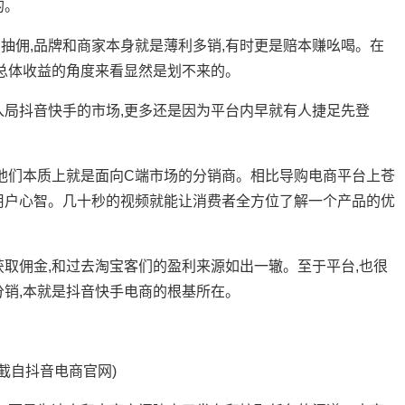
的。
佣,品牌和商家本身就是薄利多销,有时更是赔本赚吆喝。在
从总体收益的角度来看显然是划不来的。
局抖音快手的市场,更多还是因为平台内早就有人捷足先登
,他们本质上就是面向C端市场的分销商。相比导购电商平台上苍
用户心智。几十秒的视频就能让消费者全方位了解一个产品的优
佣金,和过去淘宝客们的盈利来源如出一辙。至于平台,也很
分销,本就是抖音快手电商的根基所在。
自抖音电商官网)