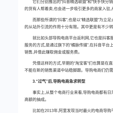
它们分别推出的“抖音精选联盟”和“快手快分销
的货有人帮着卖,也会进一步吸引更多的商家入驻
而那些所谓的“抖客”,也是以“精选联盟”为立足
的从站外引流的作用十分有限。其中更是有不少转
就比如头部导购电商平台返利网,它也是抖客服
服务的方式,是通过旗下的“橘脉传媒”,在抖音平
销售,并借此赚取佣金或服务费。
凭借这样的方式,早期的“淘宝客”们也算是在直
不能在新的销售渠道中站稳脚跟。导购电商们仍
3.“过气”后,导购电商急求转型
事实上,从整个电商行业来看,导购电商都有日渐
高额的抽成。
比如在2013年,阿里发现当时最火的电商导购平台