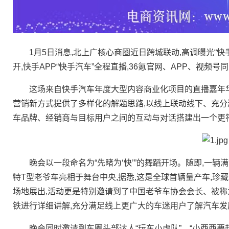
1月5日消息,北上广核心商圈近日跨城联动,高调曝光“快
开,快手APP“快手汽车”全程直播,36氪官网、APP、视频号
这场来自快手汽车年度大型内容商业化项目的直播嘉年华
营销新方式提供了多样化的解题思路,以线上联动线下、充分
车品牌、经销商与目标用户之间的互动与对话搭建出一个更
晚会以一段命名为“先睹为‘快’”的舞蹈开场。随即,一辆
特T型老爷车亮相于舞台中央,据悉,这是全球首辆量产车,珍
场地展出,活动更是特别邀请到了中国老爷车协会会长、被称
铁进行详细讲解,充分满足线上更广大的车迷用户了解汽车
晚会同时邀请到车圈头部达人“玩车小虎队”、“小西西要超