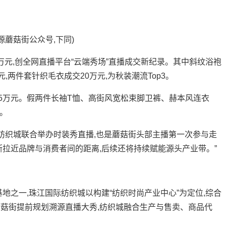
蘑菇街公众号,下同)
元,创全网直播平台“云端秀场”直播成交新纪录。其中斜纹浴袍
元,两件套针织毛衣成交20万元,为秋装潮流Top3。
45万元。假两件长袖T恤、高街风宽松束脚卫裤、赫本风连衣
。
织城联合举办时装秀直播,也是蘑菇街头部主播第一次参与走
断拉近品牌与消费者间的距离,后续还将持续赋能源头产业带。”
之一,珠江国际纺织城以构建“纺织时尚产业中心”为定位,综合
菇街提前规划溯源直播大秀,纺织城融合生产与售卖、商品代