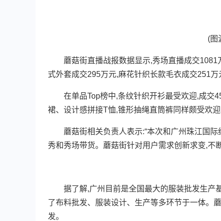
(图源
蘑菇街直播战报数据显示,秀场直播成交1081万
式外套成交295万元,麻花针织长款毛衣成交251万
在单品Top榜中,条纹针织开衫最受欢迎,成交
裙、设计感拼接T恤,锥形抽绳直筒裤同样颇受欢迎
蘑菇街相关负责人表示:“本次和广州珠江国际纺
秀和秀场带货。蘑菇街针对用户需求创新求变,不
据了解,广州目前是全国最大的服装批发生产基地
了布料批发、服装设计、生产等多环节于一体。蘑
发。