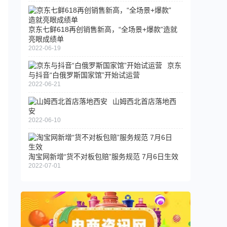
京东七鲜618再创销售新高，“全场景+爆款”造就
亮眼成绩单
2022-06-19
京东
与抖音“白俄罗斯国家馆”开始试运营
2022-06-21
山姆西北首店落地西
安
2022-06-10
淘宝网新增“货不对板包赔”服务规范 7月6日生效
2022-07-01