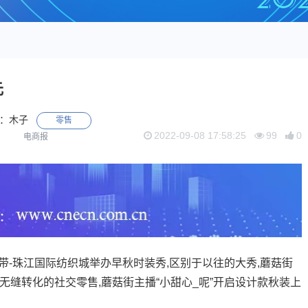
元
：木子
零售
2022-09-08 17:58:25
99
0
电商报
带-珠江国际纺织城举办早秋时装秀,区别于以往的大秀,蘑菇街
无缝转化的社交零售,蘑菇街主播“小甜心_呢”开启设计款秋装上