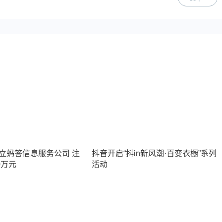
立蚂答信息服务公司 注
抖音开启“抖in新风潮·百变衣橱”系列
0万元
活动